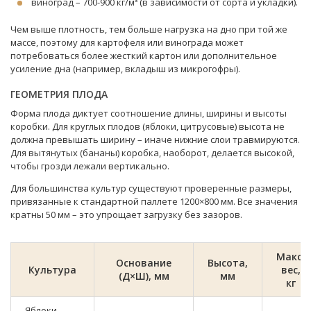
виноград – 700-900 кг/м³ (в зависимости от сорта и укладки).
Чем выше плотность, тем больше нагрузка на дно при той же
массе, поэтому для картофеля или винограда может
потребоваться более жесткий картон или дополнительное
усиление дна (например, вкладыш из микрогофры).
ГЕОМЕТРИЯ ПЛОДА
Форма плода диктует соотношение длины, ширины и высоты
коробки. Для круглых плодов (яблоки, цитрусовые) высота не
должна превышать ширину – иначе нижние слои травмируются.
Для вытянутых (бананы) коробка, наоборот, делается высокой,
чтобы грозди лежали вертикально.
Для большинства культур существуют проверенные размеры,
привязанные к стандартной паллете 1200×800 мм. Все значения
кратны 50 мм – это упрощает загрузку без зазоров.
Макс.
Основание
Высота,
Культура
вес,
(Д×Ш), мм
мм
кг
Яблоки,