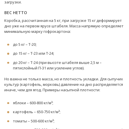
загрузки.
ВЕС НЕТТО
Коробка, рассчитанная на 5 кг, при загрузке 15 кг деформирует
дно уже на первом ярусе штабеля. Масса напрямую определяет
минимальную марку гофрокартона:
до 5 кг – Т-20;
до 15 кг – Т-23 или Т-24;
до 20 кг – Т-24 (при высоте штабеля выше 2,5 м –
пятислойный П-31 или усиление углов).
Но важна не только масса, но и плотность укладки. Для сыпучих
культур (картофель, морковь) давление на дно распределяется
иначе, чем для ягод. Примеры насыпной плотности:
яблоки – 600-800 кг/м³;
картофель – 650-750 кг/м³;
томаты – 500-600 кг/м³;