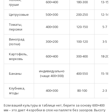
600×400
180-300
13-15
груши
Цитрусовые
500×300
200-250
12-14
Томаты,
400×300
120-150
5-7
персики
Виноград
300×200
100-120
3-5
(лотки)
Картофель,
600×400
300-400
18-20
морковь
индивидуально
Бананы
400-550
15-18
(чаще 400×300)
Клубника,
400×300
80-100
2-3
ягоды
Если вашей культуры в таблице нет, берите за основу 600×400
мм – это дает 4 коробки в слое на паллете без зазоров. Высоту