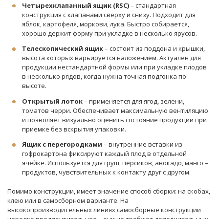
Четырехклапанный ящик (RSC)
– стандартная
конструкция с клапанами сверху и снизу. Подходит для
яблок, картофеля, моркови, лука. Быстро собирается,
хорошо держит форму при укладке в несколько ярусов.
Телескопический ящик
– состоит из поддона и крышки,
высота которых варьируется наложением. Актуален для
продукции нестандартной формы или при укладке плодов
в несколько рядов, когда нужна точная подгонка по
высоте.
Открытый лоток
– применяется для ягод, зелени,
томатов черри. Обеспечивает максимальную вентиляцию
и позволяет визуально оценить состояние продукции при
приемке без вскрытия упаковки.
Ящик с перегородками
– внутренние вставки из
гофрокартона фиксируют каждый плод в отдельной
ячейке. Используется для груш, персиков, авокадо, манго –
продуктов, чувствительных к контакту друг с другом.
Помимо конструкции, имеет значение способ сборки: на скобах,
клею или в самосборном варианте. На
высокопроизводительных линиях самосборные конструкции
нередко предпочтительнее – они не требуют дополнительных