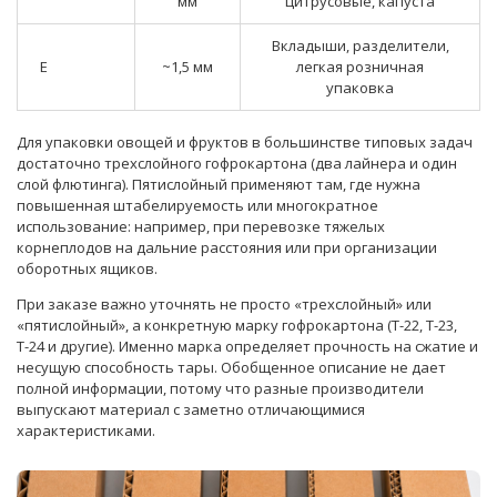
мм
цитрусовые, капуста
Вкладыши, разделители,
E
~1,5 мм
легкая розничная
упаковка
Для упаковки овощей и фруктов в большинстве типовых задач
достаточно трехслойного гофрокартона (два лайнера и один
слой флютинга). Пятислойный применяют там, где нужна
повышенная штабелируемость или многократное
использование: например, при перевозке тяжелых
корнеплодов на дальние расстояния или при организации
оборотных ящиков.
При заказе важно уточнять не просто «трехслойный» или
«пятислойный», а конкретную марку гофрокартона (Т-22, Т-23,
Т-24 и другие). Именно марка определяет прочность на сжатие и
несущую способность тары. Обобщенное описание не дает
полной информации, потому что разные производители
выпускают материал с заметно отличающимися
характеристиками.