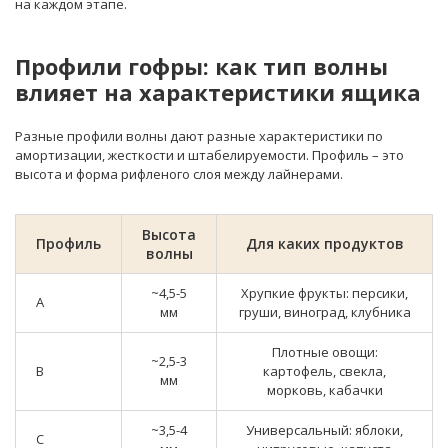
на каждом этапе.
Профили гофры: как тип волны
влияет на характеристики ящика
Разные профили волны дают разные характеристики по
амортизации, жесткости и штабелируемости. Профиль – это
высота и форма рифленого слоя между лайнерами.
Высота
Профиль
Для каких продуктов
волны
~4,5-5
Хрупкие фрукты: персики,
A
мм
груши, виноград, клубника
Плотные овощи:
~2,5-3
B
картофель, свекла,
мм
морковь, кабачки
~3,5-4
Универсальный: яблоки,
C