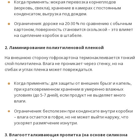
Когда применять: мокрая перевозка корнеплодов
(морковь, свекла), хранение в камерах с постоянным
конденсатом, выгрузка под дождем.
Ограничения: дороже на 20-30 % по сравнению с обычным
картоном, поверхность становится скользкой – это влияет
на сцепление коробок в штабеле.
2. Ламинирование полиэтиленовой пленкой
На внешнюю сторону гофрокартона термонаклеивается тонкий
слой полиэтилена. Влага не проникает через стенку, но на
сгибах и углах пленка может повреждаться.
Когда применять: для защиты от внешних брызг и капель,
при кратковременном хранении в умеренно влажных
условиях (до 5-7 дней), если продукт не выделяет много
влаги.
Ограничения: бесполезен при конденсате внутри коробки
– влага остается в гофре, но не может выйти наружу, что
ускоряет размягчение изнутри.
3. Влагоотталкивающая пропитка (на основе силикона