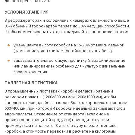
должно превышать 2-3.
УСЛОВИЯ ХРАНЕНИЯ
В рефрижераторах и холодильных камерах с влажностью выше
85% обычный гофрокартон теряет до 30% несущей способности.
Чтобы компенсировать это, закладывайте запас по жесткости:
уменьшайте высоту коробки на 15-20% от максимальной
(намокание углов снижает устойчивость штабеля);
заказывайте влагостойкую пропитку (парафинирование
или ламинирование), особенно для культур с длительным
сроком хранения.
ПАЛЛЕТНАЯ ЛОГИСТИКА
В промышленных поставках коробки делают кратными
размерам паллеты (1200×800 мм или 1200×1000 мм), чтобы
заполнить площадь без зазоров. Золотое правило: основание
600×400 мм, при котором 4 коробки идеально закрывают слой
евро-паллеты. Отклонение от стандарта (если оно не
продиктовано защитой продукта) приводит к пустым
промежуткам на паллете. В итоге в фуру влезает меньше
коробок, а стоимость перевозки в расчете на килограмм