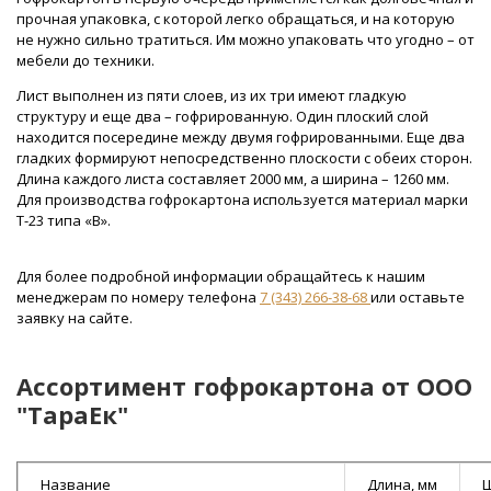
прочная упаковка, с которой легко обращаться, и на которую
не нужно сильно тратиться. Им можно упаковать что угодно – от
мебели до техники.
Лист выполнен из пяти слоев, из их три имеют гладкую
структуру и еще два – гофрированную. Один плоский слой
находится посередине между двумя гофрированными. Еще два
гладких формируют непосредственно плоскости с обеих сторон.
Длина каждого листа составляет 2000 мм, а ширина – 1260 мм.
Для производства гофрокартона используется материал марки
Т-23 типа «В».
Для более подробной информации обращайтесь к нашим
менеджерам по номеру телефона
7 (343) 266-38-68
или оставьте
заявку на сайте.
Ассортимент гофрокартона от ООО
"ТараЕк"
Название
Длина, мм
Ш