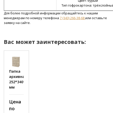
Цвет: бурый
Тип гофрокартона: трёхслойны
Для более подробной информации обращайтесь к нашим
менеджерам по номеру телефона
7 (343) 266-38-68
или оставьте
заявку на сайте.
Вас может заинтересовать:
Папка
Папка
Папка
Папка
П
архивная
архивная
архивная
архивная
а
252*340*75
320*255*150
320*260*85
330*250*120
3
мм
мм
мм
мм
Профиль::
Профиль::
Профиль::
П
Т-23
Т-23
Т-23
Т
Цена
Цена
Цена
Цена
Размер::
Размер::
Размер::
Р
252*340*75
320*260*85
330*250*120
3
по
по
по
по
Тип
Тип
Тип
Т