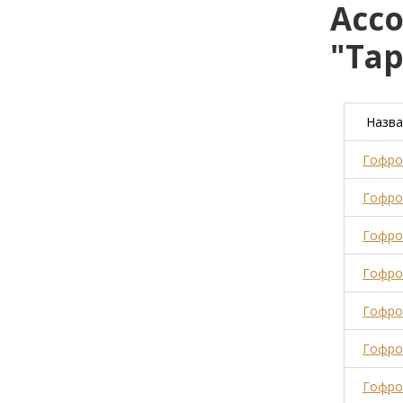
Асс
"Тар
Назва
Гофрок
Гофрок
Гофрок
Гофрок
Гофрок
Гофрок
Гофрок