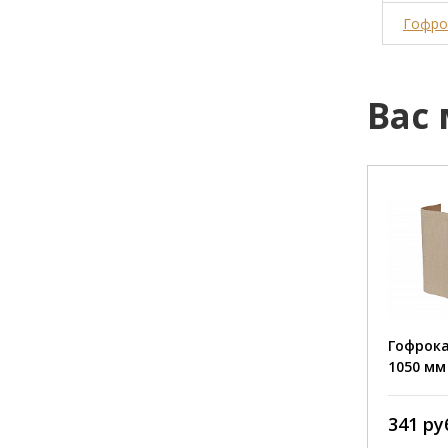
Гофрок
Вас
Размер:
Марка:
Профиль:
Гофрок
Толщина:
1050 мм 
Тип карт
341 ру