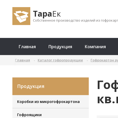
Тара
Ек
Собственное производство изделий из гофрокар
Главная
Продукция
Компания
Главная
Каталог гофропродукции
Гофрокартон 
Гоф
Продукция
кв.
Коробки из микрогофрокартона
Гофроящики