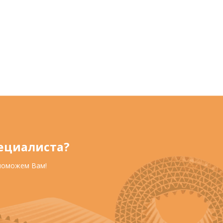
ециалиста?
 поможем Вам!