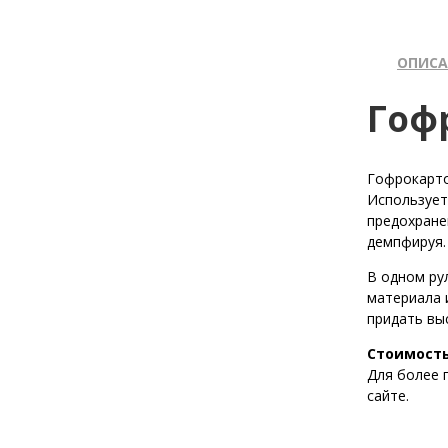
ОПИСА
Гоф
Гофрокарто
Использует
предохране
демпфируя.
В одном ру
материала 
придать вы
Стоимость
Для более 
сайте.