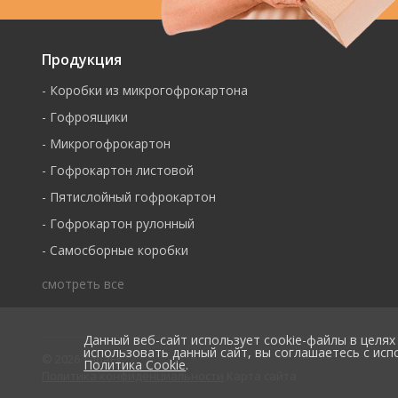
Продукция
-
Коробки из микрогофрокартона
-
Гофроящики
-
Микрогофрокартон
-
Гофрокартон листовой
-
Пятислойный гофрокартон
-
Гофрокартон рулонный
-
Самосборные коробки
смотреть все
Данный веб-сайт использует cookie-файлы в целя
использовать данный сайт, вы соглашаетесь с ис
© 2026 ТараЕк
Политика Cookie
.
Политика конфиденциальности
Карта сайта