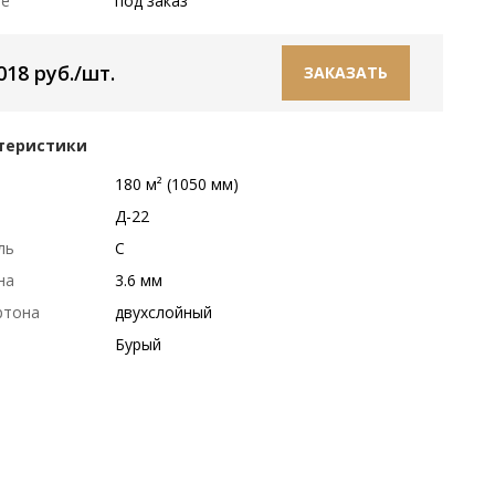
ие
под заказ
018 руб./шт.
ЗАКАЗАТЬ
теристики
р
180 м² (1050 мм)
Д-22
ль
С
на
3.6 мм
ртона
двухслойный
Бурый