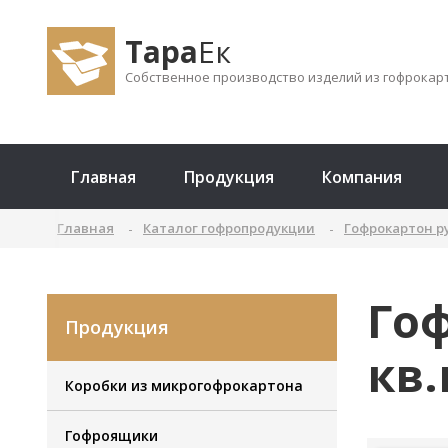
Тара
Ек
Собственное производство изделий из гофрокар
Главная
Продукция
Компания
Главная
Каталог гофропродукции
Гофрокартон 
Гоф
Продукция
кв.
Коробки из микрогофрокартона
Гофроящики