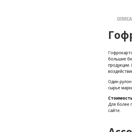
ОПИСА
Гоф
Гофрокарто
большие бю
продукции.
воздействи
Один рулон
сырье марк
Стоимость
Для более 
сайте.
Асс