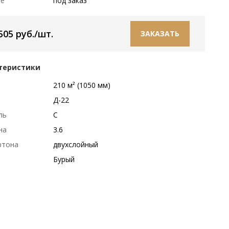
ие
под заказ
505 руб./шт.
ЗАКАЗАТЬ
теристики
р
210 м² (1050 мм)
Д-22
ль
С
на
3.6
ртона
двухслойный
Бурый