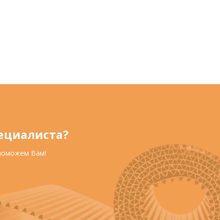
ециалиста?
 поможем Вам!