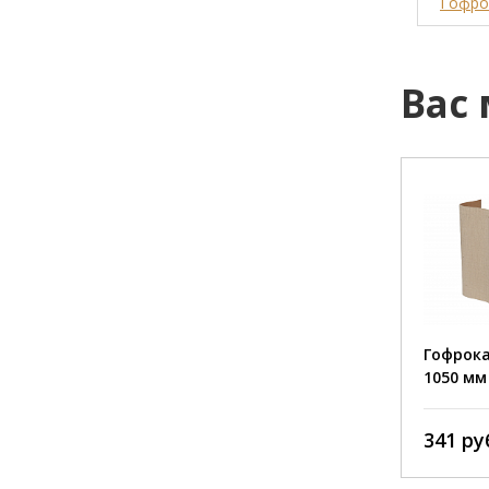
Гофрок
Вас
Размер:
Марка:
Профиль:
Гофрок
Толщина:
1050 мм 
Тип карт
341 ру