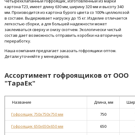
Четырехклапанный гофроящик, изготовленный из марки
картона Т23, имеет длину 630 мм, ширину 320 мм и высоту 340
мм. Производится из картона бурого цвета со 100% целлюлозой
в составе. Выдерживает нагрузку до 15 кг. Изделие отличается
легкостью сборки, а для большей надежности может
заклеиваться сверху и снизу скотчем. Экологически чистый
состав дает возможность отправить коробки на вторичную
переработку.
Наша компания предлагает заказать гофроящики оптом.
Детали уточняйте у менеджеров.
Ассортимент гофроящиков от ООО
"ТараЕк"
Название
Длина, мм
Шир
Гофроящик 750х750х750 мм
750
Гофроящик 650х650х650 мм
650