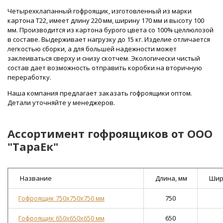
Четырехклапанный гофроящик, изготовленный из марки
картона Т22, имеет длину 220 мм, ширину 170 мм и высоту 100
мм. Производится из картона бурого цвета со 100% целлюлозой
в составе. Выдерживает нагрузку до 15 кг. Изделие отличается
легкостью сборки, а для большей надежности может
заклеиваться сверху и снизу скотчем. Экологически чистый
состав дает возможность отправить коробки на вторичную
переработку.
Наша компания предлагает заказать гофроящики оптом.
Детали уточняйте у менеджеров.
Ассортимент гофроящиков от ООО
"ТараЕк"
Название
Длина, мм
Шир
Гофроящик 750х750х750 мм
750
Гофроящик 650х650х650 мм
650